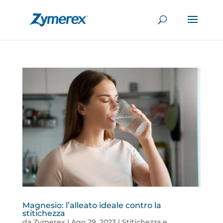
Magnesio: l’alleato ideale contro la
stitichezza
da
Zymerex
|
Ago 29, 2023
|
Stitichezza e