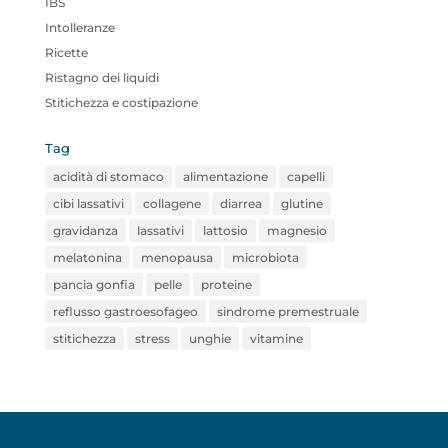
IBS
Intolleranze
Ricette
Ristagno dei liquidi
Stitichezza e costipazione
Tag
acidità di stomaco
alimentazione
capelli
cibi lassativi
collagene
diarrea
glutine
gravidanza
lassativi
lattosio
magnesio
melatonina
menopausa
microbiota
pancia gonfia
pelle
proteine
reflusso gastroesofageo
sindrome premestruale
stitichezza
stress
unghie
vitamine