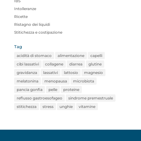
IBS
Intolleranze
Ricette
Ristagno dei liquidi
Stitichezza e costipazione
Tag
acidità di stomaco
alimentazione
capelli
cibi lassativi
collagene
diarrea
glutine
gravidanza
lassativi
lattosio
magnesio
melatonina
menopausa
microbiota
pancia gonfia
pelle
proteine
reflusso gastroesofageo
sindrome premestruale
stitichezza
stress
unghie
vitamine