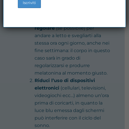
Consigli
Cerca di mantenere una
routine
regolare
(se possibile) per
andare a letto e svegliarti alla
stessa ora ogni giorno, anche nei
fine settimana: il corpo in questo
caso sarà in grado di
regolarizzarsi e produrre
melatonina al momento giusto.
Riduci l’uso di dispositivi
elettronici
(cellulari, televisioni,
videogiochi ecc…) almeno un’ora
prima di coricarti, in quanto la
luce blu emessa dagli schermi
può interferire con il ciclo del
sonno.