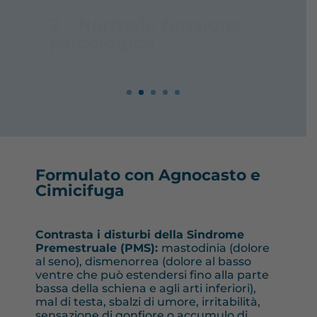
2 - Normale funzione
psicologica
Grazie al Magnesio e alla Vitamina
B6.
Formulato con Agnocasto e
Cimicifuga
Contrasta i disturbi della Sindrome
Premestruale (PMS):
mastodinia (dolore
al seno), dismenorrea (dolore al basso
ventre che può estendersi fino alla parte
bassa della schiena e agli arti inferiori),
mal di testa, sbalzi di umore, irritabilità,
sensazione di gonfiore o accumulo di