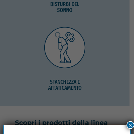
DISTURBI DEL
SONNO
STANCHEZZA E
AFFATICAMENTO
Scopri i prodotti della linea
×
Zymerex Anxia