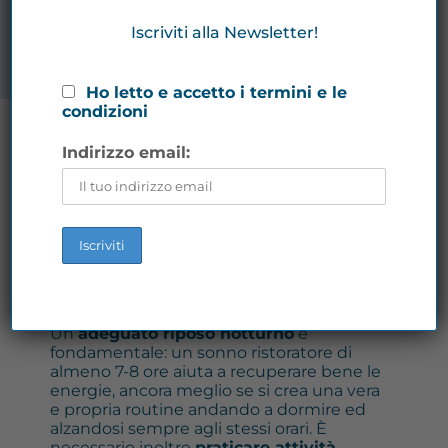
stanchezza persistente.
Iscriviti alla Newsletter!
Ho letto e accetto i termini e le
condizioni
Rimedi
Indirizzo email:
Il modo migliore per affrontare
stanchezza ed affaticamento è
individuare la causa
da cui scaturisce,
ed affrontarla, tuttavia, alcuni
cambiamenti dello stile di vita possono
portare a affrontare meglio la sensazione
di stanchezza.
Un
adeguato riposo notturno
è
fondamentale: un sonno ristoratore di
almeno 7-8 ore aiuta a recuperare bene le
energie, ancora meglio se si crea una vera
e propria routine andando a dormire ed
alzandosi sempre agli stessi orari. È
necessario inoltre
praticare attività