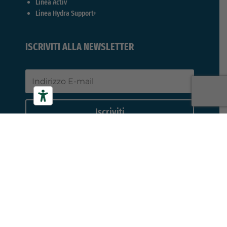
Linea Activ
Linea Hydra Support+
ISCRIVITI ALLA NEWSLETTER
Iscriviti
APPROFONDIMENTI SUI DISTURBI
Acidità, bruciore e reflusso
Ansia lieve
Cattiva digestione
Disturbi del sonno
Disturbi della menopausa