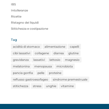
IBS
Intolleranze
Ricette
Ristagno dei liquidi
Stitichezza e costipazione
Tag
acidità di stomaco
alimentazione
capelli
cibi lassativi
collagene
diarrea
glutine
gravidanza
lassativi
lattosio
magnesio
melatonina
menopausa
microbiota
pancia gonfia
pelle
proteine
reflusso gastroesofageo
sindrome premestruale
stitichezza
stress
unghie
vitamine