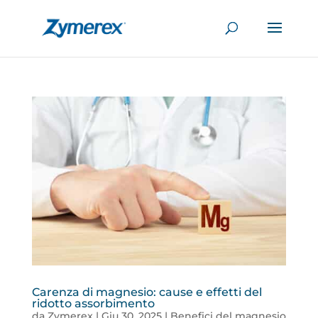
Carenza di magnesio: cause e effetti del
ridotto assorbimento
da
Zymerex
|
Giu 30, 2025
|
Benefici del magnesio