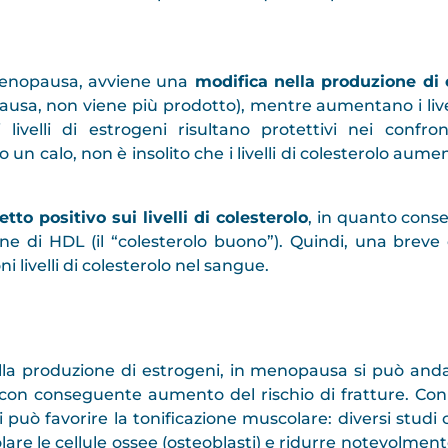
menopausa, avviene una
modifica nella produzione di 
sa, non viene più prodotto), mentre aumentano i livell
livelli di estrogeni risultano protettivi nei confron
 calo, non è insolito che i livelli di colesterolo aument
fetto positivo sui livelli di colesterolo
, in quanto conse
one di HDL (il “colesterolo buono”). Quindi, una bre
 livelli di colesterolo nel sangue.
la produzione di estrogeni, in menopausa si può and
 con conseguente aumento del rischio di fratture. Con 
i può favorire la tonificazione muscolare: diversi studi 
re le cellule ossee (osteoblasti) e ridurre notevolment