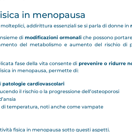
à fisica in menopausa
o molteplici, addirittura essenziali se si parla di donne in
insieme di
modificazioni ormonali
che possono portare a
tamento del metabolismo e aumento del rischio di p
licata fase della vita consente di
prevenire o ridurre 
à fisica in menopausa, permette di:
di
patologie cardiovascolari
ucendo il rischio o la progressione dell’osteoporosi
d’ansia
zi di temperatura, noti anche come vampate
tività fisica in menopausa sotto questi aspetti.