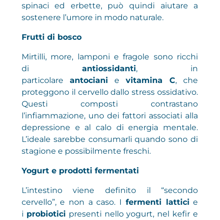
spinaci ed erbette, può quindi aiutare a
sostenere l’umore in modo naturale.
Frutti di bosco
Mirtilli, more, lamponi e fragole sono ricchi
di
antiossidanti
, in
particolare
antociani
e
vitamina C
, che
proteggono il cervello dallo stress ossidativo.
Questi composti contrastano
l’infiammazione, uno dei fattori associati alla
depressione e al calo di energia mentale.
L’ideale sarebbe consumarli quando sono di
stagione e possibilmente freschi.
Yogurt e prodotti fermentati
L’intestino viene definito il “secondo
cervello”, e non a caso. I
fermenti lattici
e
i
probiotici
presenti nello yogurt, nel kefir e