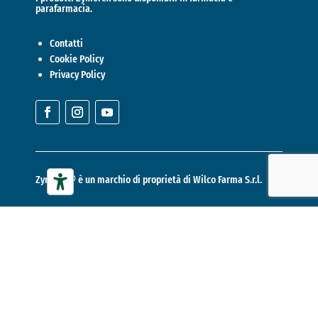
parafarmacia.
Contatti
Cookie Policy
Privacy Policy
Zymerex® è un marchio di proprietà di
Wilco Farma S.r.l.
Copyright © 2026
Wilco Farma S.r.l.
–
P.IVA 07007920486 –
Powered by
Groweb