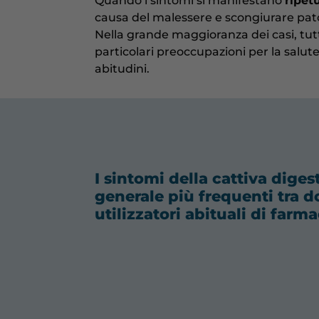
Quando i sintomi si manifestano
ripet
causa del malessere e scongiurare pat
Nella grande maggioranza dei casi, tutt
particolari preoccupazioni per la salut
abitudini.
I sintomi della cattiva diges
generale più frequenti tra d
utilizzatori abituali di farma