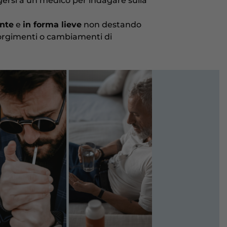
lgersi a un medico per indagare sulla
nte
e
in forma lieve
non destando
ccorgimenti o cambiamenti di