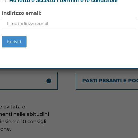
Ho letto e accetto i termini e le condizioni
Indirizzo email:
USO FREQUENTE DI 
PASTI VELOCI
PASTI PESANTI E PO
e evitata o
enti nelle abitudini
 insieme 10 consigli
ione.