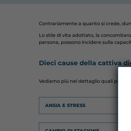
Contrariamente a quanto si crede, dun
Lo stile di vita adottato, la concomita
persona, possono incidere sulla capaci
Dieci cause della cattiva d
Vediamo più nel dettaglio quali posson
ANSIA E STRESS
CAMBIO DI STAGIONE