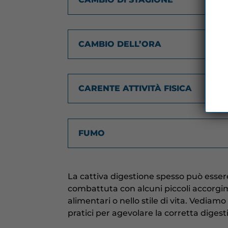
CAMBIO DELL’ORA
CARENTE ATTIVITÀ FISICA
FUMO
La cattiva digestione spesso può esser
combattuta con alcuni piccoli accorgim
alimentari o nello stile di vita. Vediamo
pratici per agevolare la corretta digest