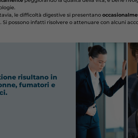
utamente
peggiorando la qualità della vita, è bene rivo
ologie.
avia, le difficoltà digestive si presentano
occasionalme
e. Si possono infatti risolvere o attenuare con alcuni a
tione risultano in
onne, fumatori e
ci.