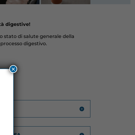
tà digestive!
o stato di salute generale della
 processo digestivo.
×
NOPAUSA