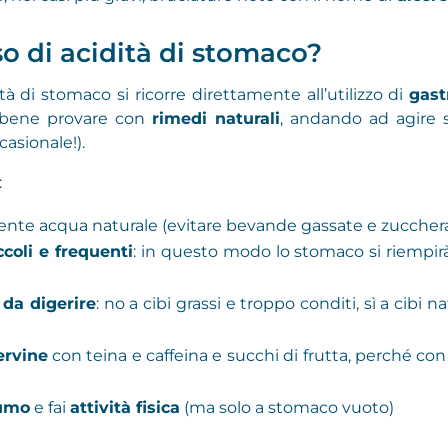
o di acidità di stomaco?
tà di stomaco si ricorre direttamente all’utilizzo di
gast
be bene provare con
rimedi naturali
, andando ad agire s
casionale!).
:
ente acqua naturale (evitare bevande gassate e zuccher
ccoli e frequenti
: in questo modo lo stomaco si riempirà
i da digerire
: no a cibi grassi e troppo conditi, sì a cibi 
ervine
con teina e caffeina e succhi di frutta, perché c
fumo
e fai
attività fisica
(ma solo a stomaco vuoto)