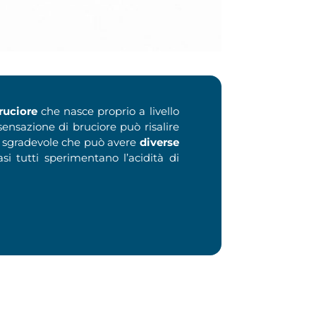
ruciore
che nasce proprio a livello
 sensazione di bruciore può risalire
e sgradevole che può avere
diverse
i tutti sperimentano l’acidità di