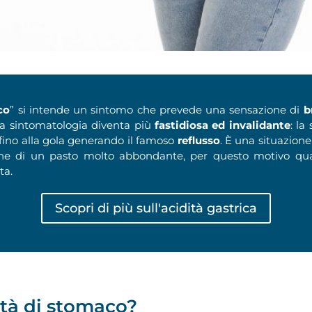
co
” si intende un sintomo che prevede una sensazione di
b
 la sintomatologia diventa più
fastidiosa ed invalidante
: la
 fino alla gola generando il famoso
reflusso
. È una situazion
tione di un pasto molto abbondante, per questo motivo quas
ita.
Scopri di più sull'acidità gastrica
dità di stomaco?