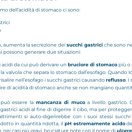
omo dell’acidità di stomaco ci sono:
trici
o
co, aumenta la secrezione dei
succhi gastrici
che sono nec
si possono generare due situazioni:
 acidi da cui può derivare un
bruciore di stomaco
più o
 la valvola che separa lo stomaco dall’esofago. Quando l
risalire nell’esofago i succhi gastrici causando
reflusso
. 
rire di acidità di stomaco anche se non mangiano quantit
o può essere la
mancanza di muco
a livello gastrico
strici acidi al fine di digerire il cibo, ma per protegge
ltrimenti si auto-digerirebbe con i suoi stessi succhi
dotto in quantità ridotta, il
pH estremamente acido
de
, nei casi più gravi, bruciature note con il nome di
ulcere