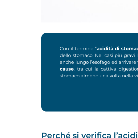
Con il termine “
acidità di stoma
dello stomaco. Nei casi più gravi
anche lungo l’esofago ed arrivare
cause
, tra cui la cattiva diges
stomaco almeno una volta nella v
Perché si verifica l’aci